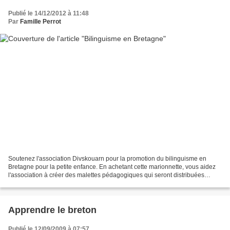
Publié le 14/12/2012 à 11:48
Par
Famille Perrot
Soutenez l'association Divskouarn pour la promotion du bilinguisme en
Bretagne pour la petite enfance. En achetant cette marionnette, vous aidez
l'association à créer des malettes pédagogiques qui seront distribuées
gratuitement dans les crèches afin...
Apprendre le breton
Publié le 12/09/2009 à 07:57