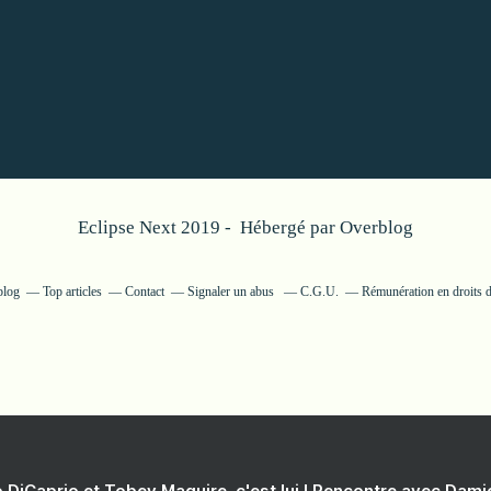
Eclipse Next 2019 - Hébergé par
Overblog
blog
Top articles
Contact
Signaler un abus
C.G.U.
Rémunération en droits d
 DiCaprio et Tobey Maguire, c'est lui ! Rencontre avec Dam