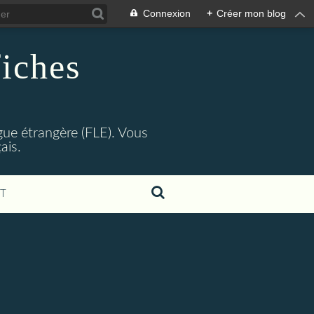
Connexion
+
Créer mon blog
fiches
gue étrangère (FLE). Vous
ais.
T