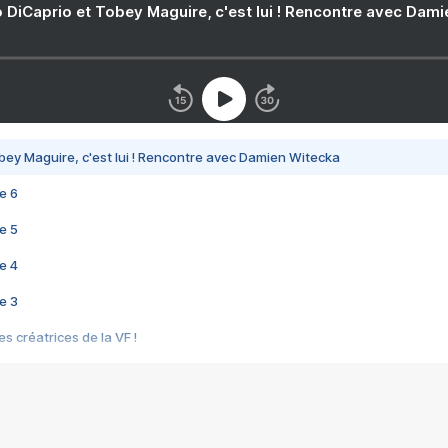
 DiCaprio et Tobey Maguire, c'est lui ! Rencontre avec Dam
bey Maguire, c'est lui ! Rencontre avec Damien Witecka
e 6
e 5
e 4
e 3
s créatrices de la VF !
e 2
e 1
e Mektoub My Love arrive enfin ! Rencontre avec Shaïn Boumedine et Sal