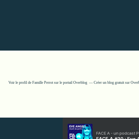
Voir le profil de
Famille Perrot
sur le portail Overblog
Créer un blog gratuit sur Over
FACE A - un podcast 
FACE A #30 : Eve A