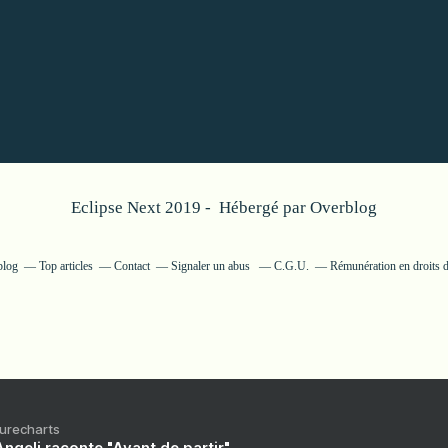
Eclipse Next 2019 - Hébergé par
Overblog
blog
Top articles
Contact
Signaler un abus
C.G.U.
Rémunération en droits d
Purecharts
ngeli raconte "Avant de partir"