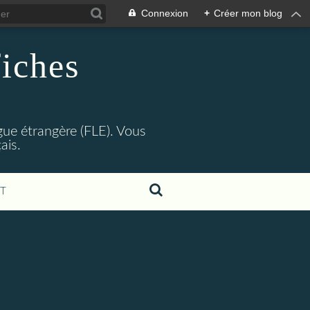
Connexion
+
Créer mon blog
fiches
gue étrangère (FLE). Vous
ais.
T